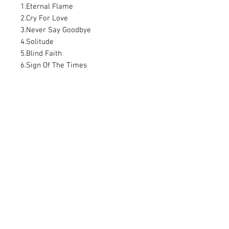
1.Eternal Flame
2.Cry For Love
3.Never Say Goodbye
4.Solitude
5.Blind Faith
6.Sign Of The Times
7.Suite In B Minor BWV1067
8.Cry For You
9.Serpent In A Paradise
10.Stay InMy Heart
Kelly SIMONZ
（All Vocals, Guitar, Bass, Keyboard,
Drum Programming)
BFRC-0001 定価￥2500