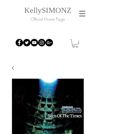
KellySIMONZ
Official Home Page