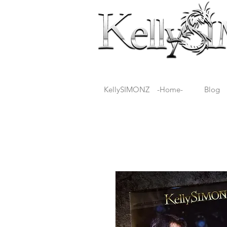
KellySIMONZ -Home-
Blog