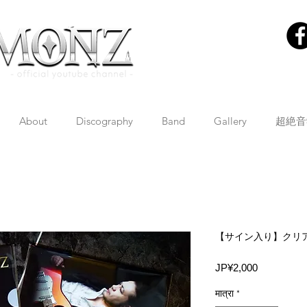
About
Discography
Band
Gallery
超絶音
【サイン入り】クリ
मूल्य
JP¥2,000
मात्रा
*